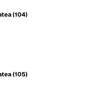
atea (104)
atea (105)