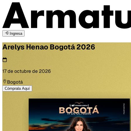
Ingresa
Arelys Henao
Bogotá
2026
17 de octubre de 2026
Bogotá
Cómprala Aquí