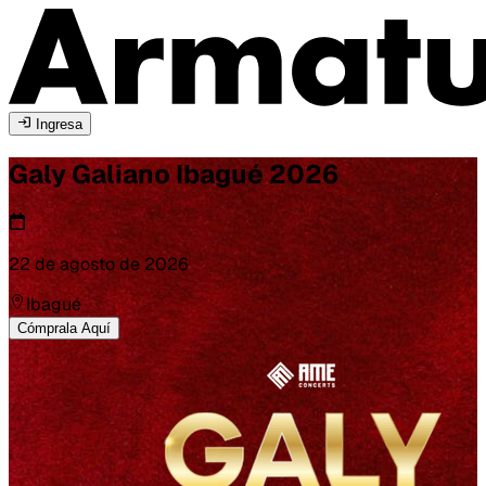
Ingresa
Galy Galiano
Ibagué
2026
22 de agosto de 2026
Ibagué
Cómprala Aquí