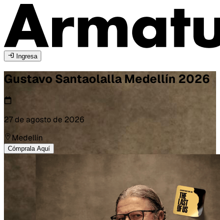
Ingresa
Gustavo Santaolalla
Medellín
2026
27 de agosto de 2026
Medellín
Cómprala Aquí