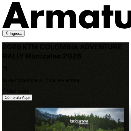
Ingresa
2026 KTM COLOMBIA ADVENTURE
RALLY
Manizales
2026
13 de noviembre al 15 de noviembre
Manizales
Cómprala Aquí