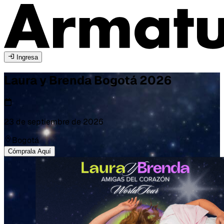
Ingresa
Laura y Brenda
Bogotá
2026
23 de septiembre de 2026
Bogotá
Cómprala Aquí