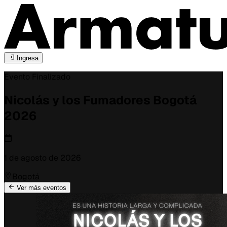
Ingresa
Evento Finalizado
Nicolás y los Fumadores
Bogotá
2026
1 de agosto de 2026
Bogotá
Ver más eventos