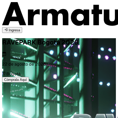
Ingresa
RAVEPARK
Bogotá
2026
22 de agosto de 2026
Bogotá
Cómprala Aquí