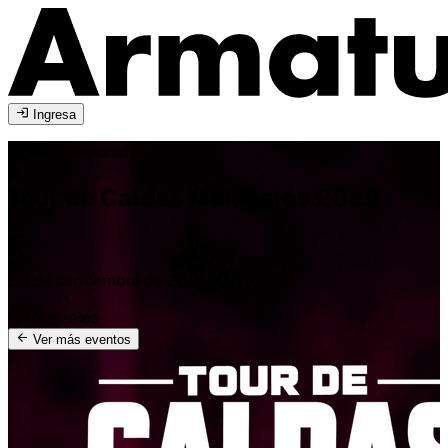
Ingresa
Evento Finalizado
Tour de Caldas
Manizales
2026
20 de septiembre de 2026
Manizales
Ver más eventos