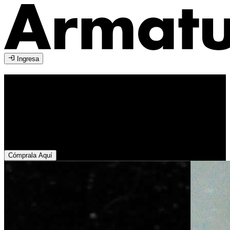
Ingresa
Pola & Run
Armenia
2026
17 de octubre de 2026
Armenia
Cómprala Aquí