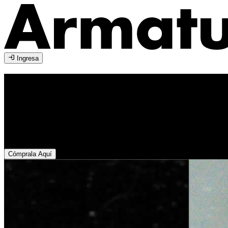
Ingresa
Pola & Run
Armenia
2026
17 de octubre de 2026
Armenia
Cómprala Aquí